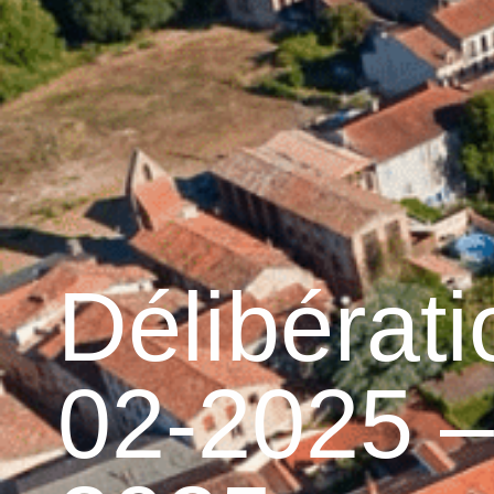
contenu
principal
Accueil
Découvrir G
Graulhet et le cuir
Délibérat
02-2025 – 