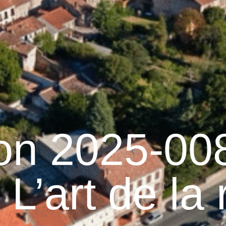
raulhet
Vie municipale
Graulhet au quotidien
ion 2025-00
L’art de la