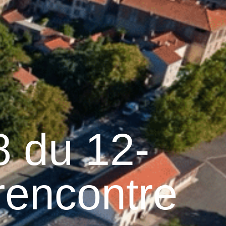
24
°C
Services pratiques
8 du 12-
 rencontre