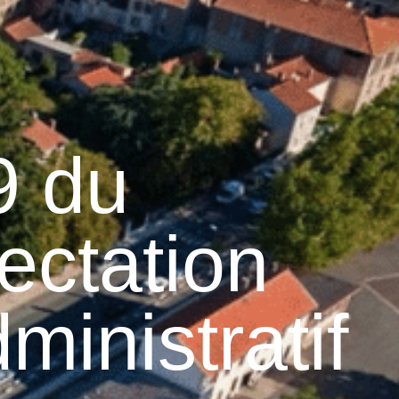
26
°C
Services pratiques
9 du
ectation
ministratif