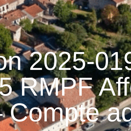
raulhet
Vie municipale
Graulhet au quotidien
ion 2025-01
5 RMPF Aff
– Compte ad