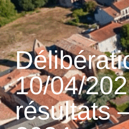
contenu
principal
Accueil
Découvrir G
Graulhet et le cuir
Délibérat
10/04/202
résultats 