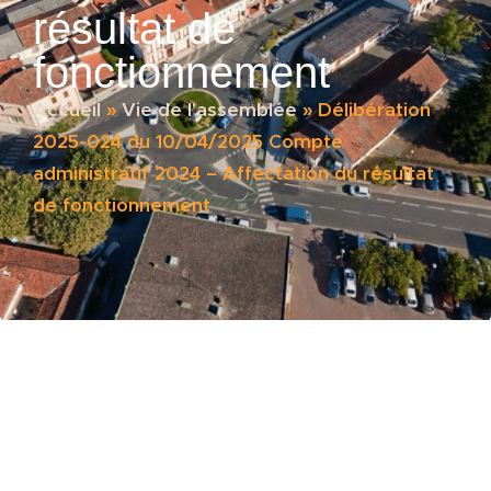
résultat de
fonctionnement
Accueil
»
Vie de l'assemblée
»
Délibération
2025-024 du 10/04/2025 Compte
administratif 2024 – Affectation du résultat
de fonctionnement