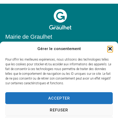
Mairie de Graulhet
Place Elie Théophile,
Gérer le consentement
81300 Graulhet
05 63 42 85 50
Pour offrir les meilleures expériences, nous utilisons des technologies telles
que les cookies pour stocker et/ou accéder aux informations des appareils. Le
mairie@mairie-graulhet.fr
fait de consentir à ces technologies nous permettra de traiter des données
Horaires d'ouverture
telles que le comportement de navigation ou les ID uniques sur ce site. Le fait
de ne pas consentir ou de retirer son consentement peut avoir un effet négatif
Du lundi au vendredi :
sur certaines caractéristiques et fonctions.
8h00 – 12h00 et 13h30 – 17h30
Fermé le samedi et dimanche
ACCEPTER
REFUSER