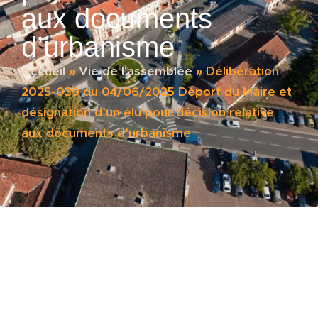
aux documents
d’urbanisme
Accueil
»
Vie de l'assemblée
»
Délibération
2025-039 du 04/06/2025 Déport du Maire et
désignation d’un élu pour décision relative
aux documents d’urbanisme