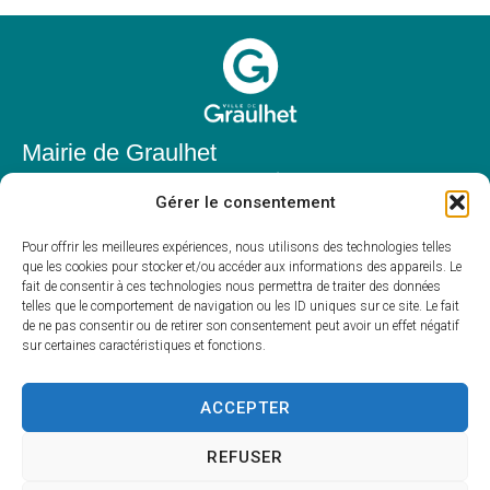
Mairie de Graulhet
Place Elie Théophile,
Gérer le consentement
81300 Graulhet
05 63 42 85 50
Pour offrir les meilleures expériences, nous utilisons des technologies telles
que les cookies pour stocker et/ou accéder aux informations des appareils. Le
mairie@mairie-graulhet.fr
fait de consentir à ces technologies nous permettra de traiter des données
Horaires d'ouverture
telles que le comportement de navigation ou les ID uniques sur ce site. Le fait
de ne pas consentir ou de retirer son consentement peut avoir un effet négatif
Du lundi au vendredi :
sur certaines caractéristiques et fonctions.
8h00 – 12h00 et 13h30 – 17h30
Fermé le samedi et dimanche
ACCEPTER
REFUSER