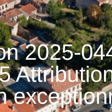
Graulhet
Vie municipale
Graulhet au quotidie
ion 2025-04
 Attributio
n exception