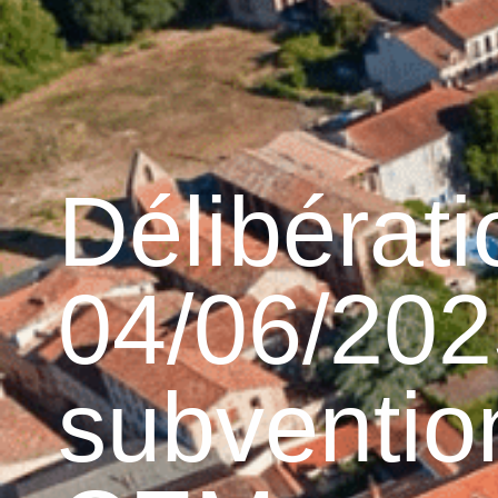
contenu
principal
Accueil
Découvrir 
Graulhet et le cuir
Délibérat
04/06/2025
subventio