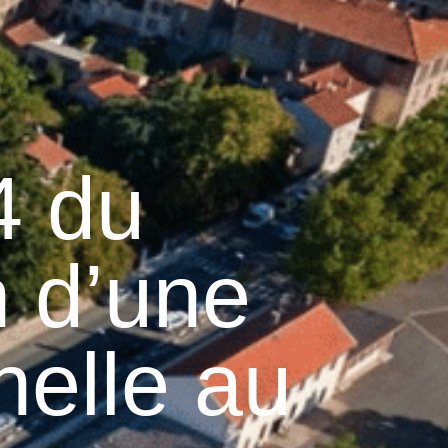
13
°C
n
Services pratiques
4 du
n d’une
nelle au