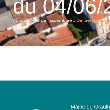
du 04/06/
Accueil
»
Vie de l'assemblée
»
Délibérations 
Mairie de Graulh