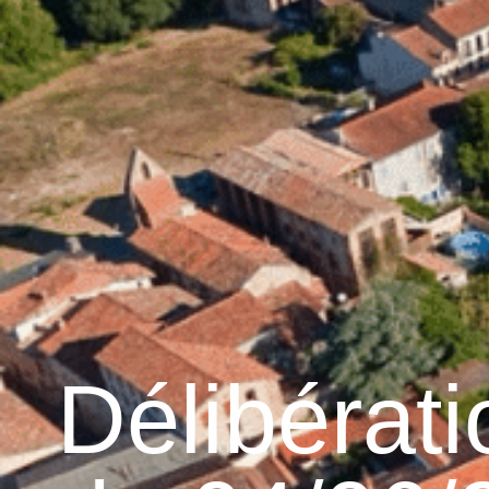
contenu
principal
Accueil
Découvrir G
Graulhet et le cuir
Délibérat