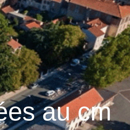
28
°C
Services pratiques
nées au cm