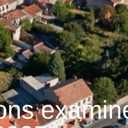
raulhet
Vie municipale
Graulhet au quotidien
ions exami