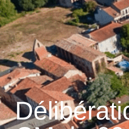
contenu
principal
Accueil
Découvrir 
Graulhet et le cuir
Délibérat