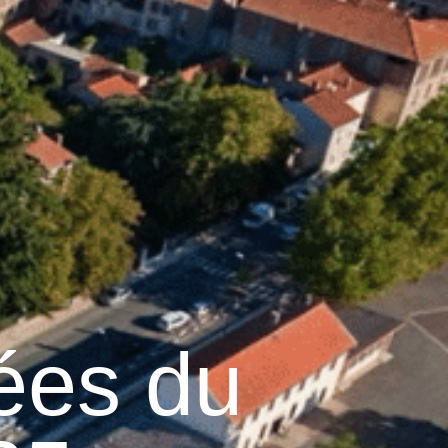
23
°C
n
Services pratiques
ées du