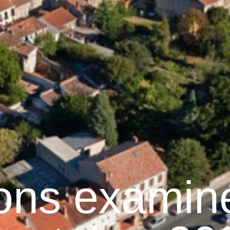
Graulhet
Vie municipale
Graulhet au quotidie
ions examin