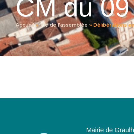
CM du 09 
Accueil
»
Vie de l'assemblée
»
Délibérations 
Mairie de Graulh