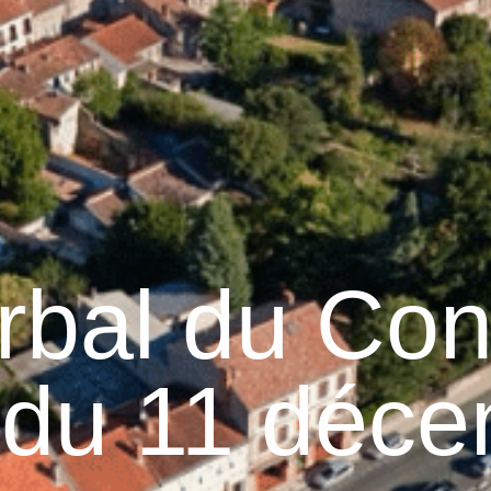
Graulhet
Vie municipale
Graulhet au quotidie
rbal du Con
 du 11 déc