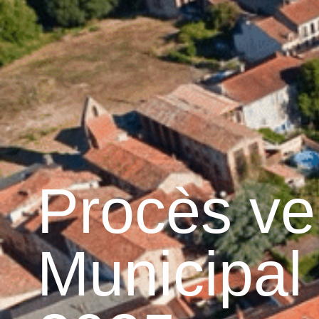
contenu
principal
Accueil
Découvrir 
Graulhet et le cuir
Procès ve
Municipal