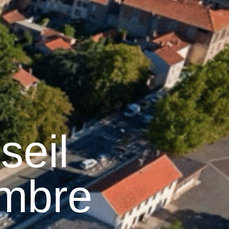
12
°C
n
Services pratiques
seil
embre