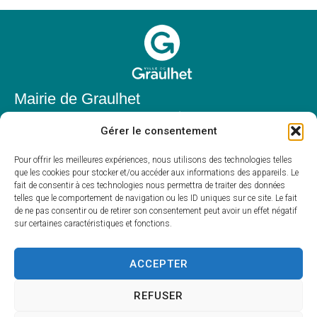
Mairie de Graulhet
Place Elie Théophile,
Gérer le consentement
81300 Graulhet
05 63 42 85 50
Pour offrir les meilleures expériences, nous utilisons des technologies telles
que les cookies pour stocker et/ou accéder aux informations des appareils. Le
mairie@mairie-graulhet.fr
fait de consentir à ces technologies nous permettra de traiter des données
Horaires d'ouverture
telles que le comportement de navigation ou les ID uniques sur ce site. Le fait
de ne pas consentir ou de retirer son consentement peut avoir un effet négatif
Du lundi au vendredi :
sur certaines caractéristiques et fonctions.
8h00 – 12h00 et 13h30 – 17h30
Fermé le samedi et dimanche
ACCEPTER
REFUSER