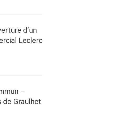
verture d’un
rcial Leclerc
ommun –
s de Graulhet