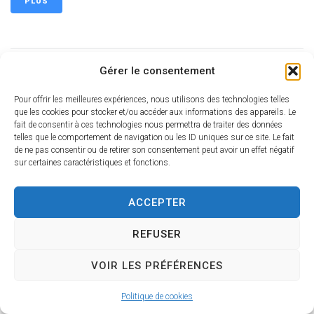
PLUS
Gérer le consentement
2025-476 autorisation de mise en location
Pour offrir les meilleures expériences, nous utilisons des technologies telles
d’un logement ref GRA25-047
que les cookies pour stocker et/ou accéder aux informations des appareils. Le
fait de consentir à ces technologies nous permettra de traiter des données
telles que le comportement de navigation ou les ID uniques sur ce site. Le fait
de ne pas consentir ou de retirer son consentement peut avoir un effet négatif
PLUS
sur certaines caractéristiques et fonctions.
ACCEPTER
2025-047 Reprise de concession Monsieur
REFUSER
MARTIN Jordan
VOIR LES PRÉFÉRENCES
Politique de cookies
PLUS